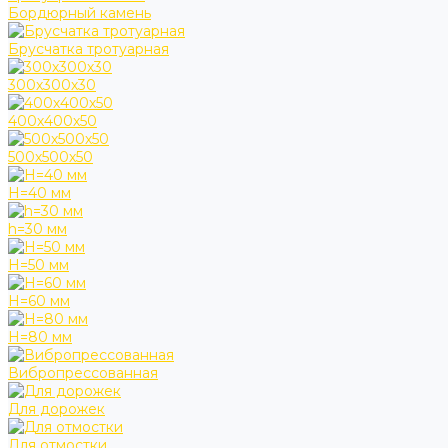
Бордюрный камень
Брусчатка тротуарная
300х300х30
400х400х50
500х500х50
H=40 мм
h=30 мм
H=50 мм
H=60 мм
H=80 мм
Вибропрессованная
Для дорожек
Для отмостки