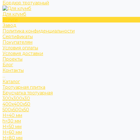
Бордюр тротуарный
Для клумб
Услуги
Завод
Политика конфиденциальности
Сертификаты
Покупателям
Условия оплаты
Условия доставки
Проекты
Блог
Контакты
...
Каталог
Тротуарная плитка
Брусчатка тротуарная
300х300х30
400х400х50
500х500х50
H=40 мм
h=30 мм
H=50 мм
H=60 мм
H=80 мм