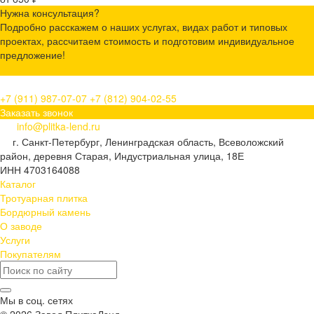
Нужна консультация?
Подробно расскажем о наших услугах, видах работ и типовых
проектах, рассчитаем стоимость и подготовим индивидуальное
предложение!
Задать вопрос
+7 (911) 987-07-07
+7 (812) 904-02-55
Заказать звонок
info@plitka-lend.ru
г. Санкт-Петербург, Ленинградская область, Всеволожский
район, деревня Старая, Индустриальная улица, 18Е
ИНН 4703164088
Каталог
Тротуарная плитка
Бордюрный камень
О заводе
Услуги
Покупателям
Мы в соц. сетях
© 2026 Завод ПлиткаЛэнд