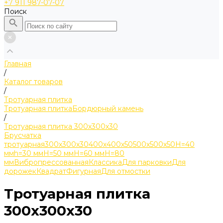
+7 911 987-07-07
Поиск
Главная
/
Каталог товаров
/
Тротуарная плитка
Тротуарная плитка
Бордюрный камень
/
Тротуарная плитка 300х300х30
Брусчатка
тротуарная
300х300х30
400х400х50
500х500х50
H=40
мм
h=30 мм
H=50 мм
H=60 мм
H=80
мм
Вибропрессованная
Классика
Для парковки
Для
дорожек
Квадрат
Фигурная
Для отмостки
Тротуарная плитка
300х300х30