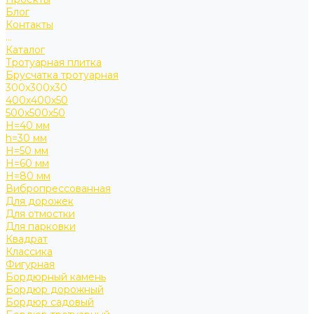
Блог
Контакты
...
Каталог
Тротуарная плитка
Брусчатка тротуарная
300х300х30
400х400х50
500х500х50
H=40 мм
h=30 мм
H=50 мм
H=60 мм
H=80 мм
Вибропрессованная
Для дорожек
Для отмостки
Для парковки
Квадрат
Классика
Фигурная
Бордюрный камень
Бордюр дорожный
Бордюр садовый