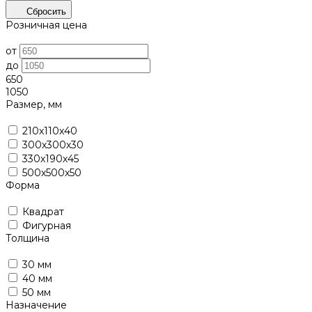
Сбросить
Розничная цена
от
до
650
1050
Размер, мм
210х110х40
300х300х30
330х190х45
500х500х50
Форма
Квадрат
Фигурная
Толщина
30 мм
40 мм
50 мм
Назначение