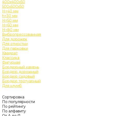
400х400х50
500х500х50
H=40 мм
h=30 мм
H=50 мм
H=60 мм
H=80 мм
Вибропрессованная
Для дорожек
Для отмостки
Для парковки
Квадрат
Классика
Фигурная
Бордюрный камень
Бордюр дорожный
Бордюр садовый
Бордюр тротуарный
Для клумб
Сортировка
По популярности
По рейтингу
По алфавиту
От А до Я