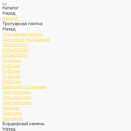
Каталог
Назад
Каталог
Тротуарная плитка
Назад
Тротуарная плитка
Брусчатка тротуарная
300х300х30
400х400х50
500х500х50
H=40 мм
h=30 мм
H=50 мм
H=60 мм
H=80 мм
Вибропрессованная
Для дорожек
Для отмостки
Для парковки
Квадрат
Классика
Фигурная
Бордюрный камень
Назад