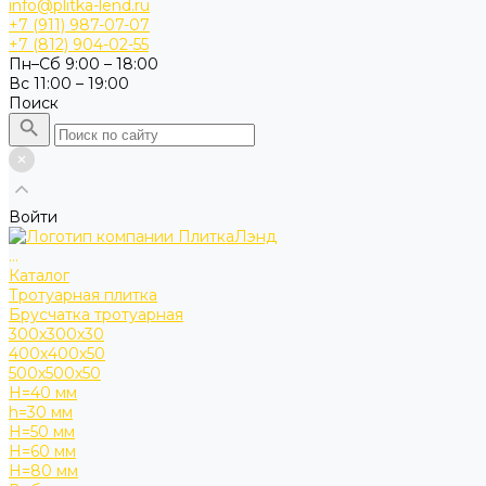
info@plitka-lend.ru
+7 (911) 987-07-07
+7 (812) 904-02-55
Пн–Сб 9:00 – 18:00
Вс 11:00 – 19:00
Поиск
Войти
...
Каталог
Тротуарная плитка
Брусчатка тротуарная
300х300х30
400х400х50
500х500х50
H=40 мм
h=30 мм
H=50 мм
H=60 мм
H=80 мм